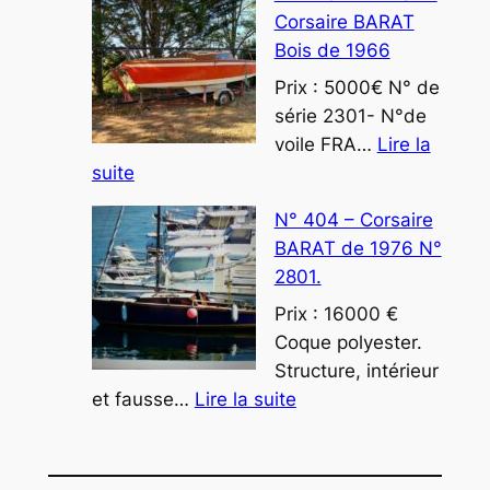
432:
Corsaire BARAT
CORSAIRE
Bois de 1966
« PETRUS »
FRA12348
Prix : 5000€ N° de
série 2301- N°de
voile FRA…
Lire la
:
suite
N°
N° 404 – Corsaire
425
BARAT de 1976 N°
:
2801.
PRELUDE
Corsaire
Prix : 16000 €
BARAT
Coque polyester.
Bois
Structure, intérieur
:
de
et fausse…
Lire la suite
N°
1966
404
–