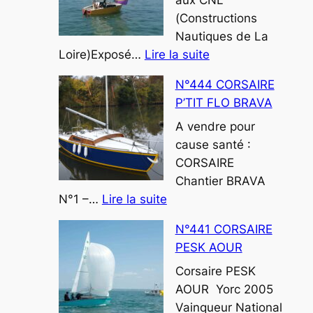
(Constructions
Nautiques de La
:
Loire)Exposé…
Lire la suite
N°448
N°444 CORSAIRE
CORSAIRE
P’TIT FLO BRAVA
AR
LOUARN
A vendre pour
cause santé :
CORSAIRE
Chantier BRAVA
:
N°1 –…
Lire la suite
N°444
N°441 CORSAIRE
CORSAIRE
PESK AOUR
P’TIT
FLO
Corsaire PESK
BRAVA
AOUR Yorc 2005
Vainqueur National