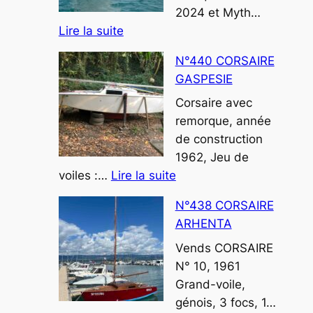
2024 et Myth…
:
Lire la suite
N°441
N°440 CORSAIRE
CORSAIRE
GASPESIE
PESK
AOUR
Corsaire avec
remorque, année
de construction
1962, Jeu de
:
voiles :…
Lire la suite
N°440
N°438 CORSAIRE
CORSAIRE
ARHENTA
GASPESIE
Vends CORSAIRE
N° 10, 1961
Grand-voile,
génois, 3 focs, 1…