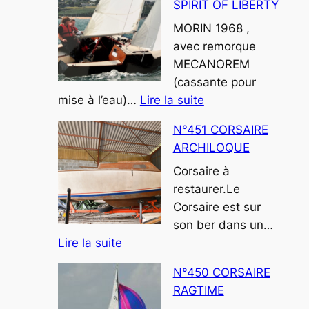
SPIRIT OF LIBERTY
MORIN 1968 ,
avec remorque
MECANOREM
(cassante pour
:
mise à l’eau)…
Lire la suite
N°452
N°451 CORSAIRE
CORSAIRE
ARCHILOQUE
SPIRIT
OF
Corsaire à
LIBERTY
restaurer.Le
Corsaire est sur
son ber dans un…
:
Lire la suite
N°451
N°450 CORSAIRE
CORSAIRE
RAGTIME
ARCHILOQUE