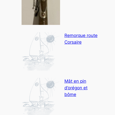
Remorque route
Corsaire
Mât en pin
d’orégon et
bôme