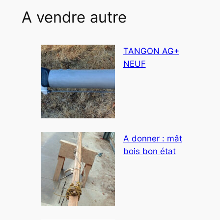
Corsaire
A vendre autre
BARAT
de
1976
TANGON AG+
N°
NEUF
2801.
A donner : mât
bois bon état