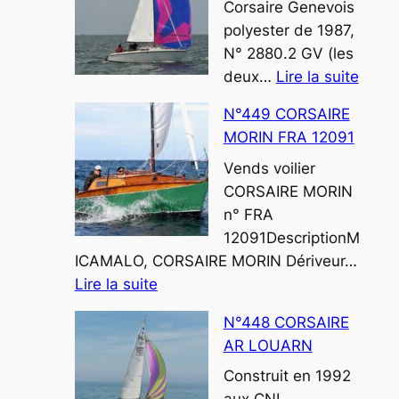
Corsaire Genevois
polyester de 1987,
N° 2880.2 GV (les
:
deux…
Lire la suite
N°45
N°449 CORSAIRE
CORS
MORIN FRA 12091
RAGT
Vends voilier
CORSAIRE MORIN
n° FRA
12091DescriptionM
ICAMALO, CORSAIRE MORIN Dériveur…
:
Lire la suite
N°449
N°448 CORSAIRE
CORSAIRE
AR LOUARN
MORIN
FRA
Construit en 1992
12091
aux CNL