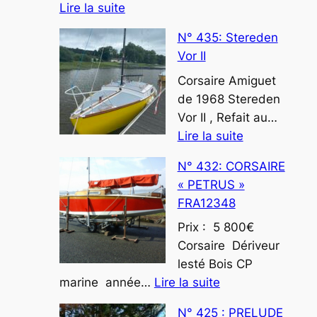
:
Lire la suite
N°438
N° 435: Stereden
CORSAIRE
Vor II
ARHENTA
Corsaire Amiguet
de 1968 Stereden
Vor II , Refait au…
:
Lire la suite
N°
N° 432: CORSAIRE
435:
« PETRUS »
Stereden
FRA12348
Vor
II
Prix : 5 800€
Corsaire Dériveur
lesté Bois CP
:
marine année…
Lire la suite
N°
N° 425 : PRELUDE