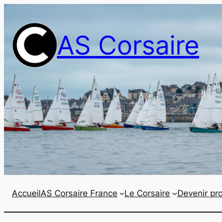
Aller
au
AS Corsaire
contenu
Accueil
AS Corsaire France
Le Corsaire
Devenir pro