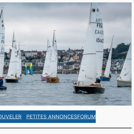
https://www.facebook.com/ASCorsaireFrance/
https://www.instagram.com/ascorsaire_france/
OUVELER
PETITES ANNONCES
FORUM