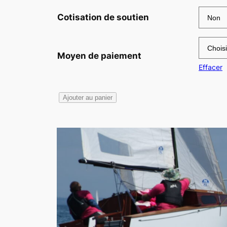
Cotisation de soutien
Moyen de paiement
Effacer
quantité
Ajouter au panier
de
Adhésion
à
l'AS
Corsaire