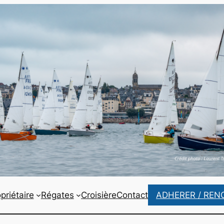
priétaire
Régates
Croisière
Contact
ADHERER / REN