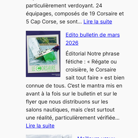
particulièrement verdoyant. 24
équipages, composés de 19 Corsaire et
:
5 Cap Corse, se sont…
Lire la suite
Coupe
Edito bulletin de mars
de
2026
Rivière
à
Éditorial Notre phrase
Vassivière
fétiche : « Régate ou
croisière, le Corsaire
sait tout faire » est bien
connue de tous. C’est le mantra mis en
avant à la fois sur le bulletin et sur le
flyer que nous distribuons sur les
salons nautiques, mais c’est surtout
une réalité, particulièrement vérifiée…
:
Lire la suite
Edito