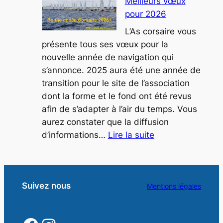
Meilleurs vœux
bulletin
pour 2026
de
mars
L’As corsaire vous
2026
présente tous ses vœux pour la
nouvelle année de navigation qui
s’annonce. 2025 aura été une année de
transition pour le site de l’association
dont la forme et le fond ont été revus
afin de s’adapter à l’air du temps. Vous
aurez constater que la diffusion
:
d’informations…
Lire la suite
Meilleurs
vœux
pour
Suivez nous
2026
Mentions légales