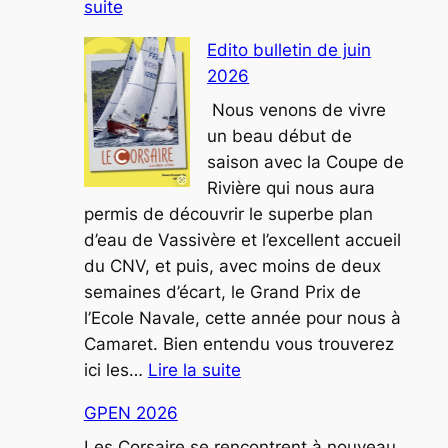
:
suite
National
Edito bulletin de juin
Corsaire
2026
2026
Nous venons de vivre
un beau début de
saison avec la Coupe de
Rivière qui nous aura
permis de découvrir le superbe plan
d’eau de Vassivère et l’excellent accueil
du CNV, et puis, avec moins de deux
semaines d’écart, le Grand Prix de
l’Ecole Navale, cette année pour nous à
Camaret. Bien entendu vous trouverez
:
ici les…
Lire la suite
Edito
GPEN 2026
bulletin
de
Les Corsaire se rencontrent à nouveau