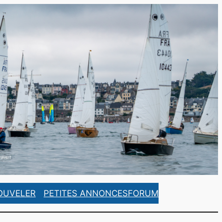
https://www.facebook.com/ASCorsaireFrance/
https://www.instagram.com/ascorsaire_france/
OUVELER
PETITES ANNONCES
FORUM