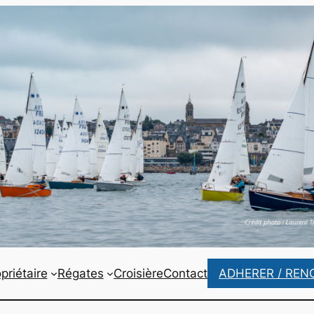
priétaire
Régates
Croisière
Contact
ADHERER / REN