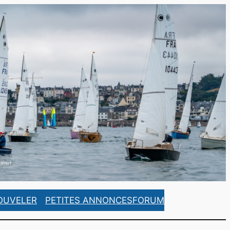
https://www.facebook.com/ASCorsaireFrance/
https://www.instagram.com/ascorsaire_france/
OUVELER
PETITES ANNONCES
FORUM