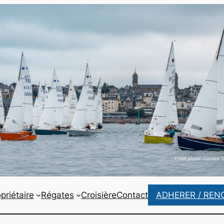
priétaire
Régates
Croisière
Contact
ADHERER / REN