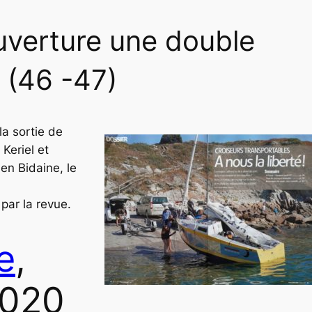
uverture une double
 (46 -47)
la sortie de
 Keriel
et
en Bidaine
, le
par la revue.
e
,
2020