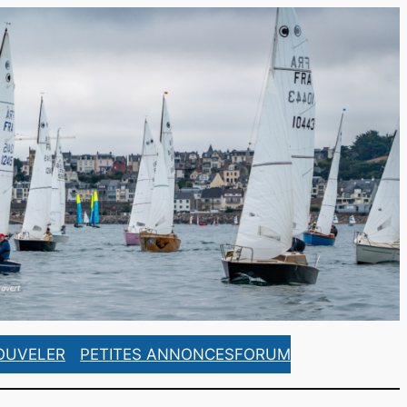
https://www.facebook.com/ASCorsaireFrance/
https://www.instagram.com/ascorsaire_france/
OUVELER
PETITES ANNONCES
FORUM