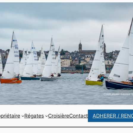
priétaire
Régates
Croisière
Contact
ADHERER / REN