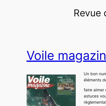
Revue 
Voile magazi
Un bon num
éléments de
faire aimer
astuces vou
règlementat