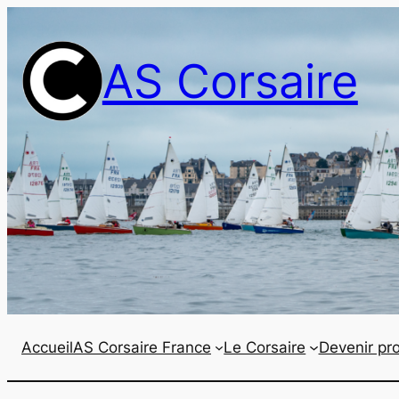
Aller
au
AS Corsaire
contenu
Accueil
AS Corsaire France
Le Corsaire
Devenir pro