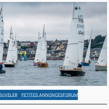
https://www.facebook.com/ASCorsaireFrance/
https://www.instagram.com/ascorsaire_france/
OUVELER
PETITES ANNONCES
FORUM