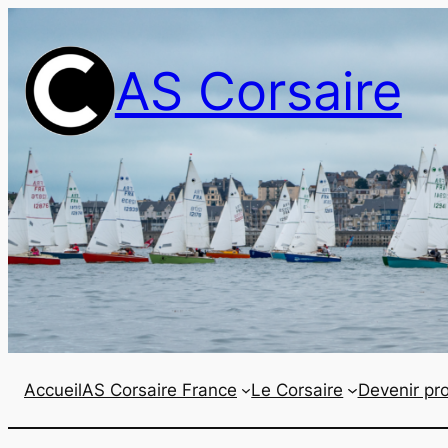
Aller
au
AS Corsaire
contenu
Accueil
AS Corsaire France
Le Corsaire
Devenir pro