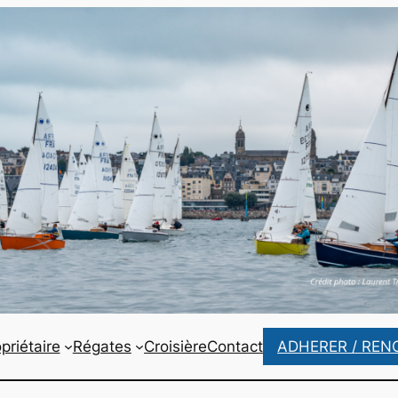
priétaire
Régates
Croisière
Contact
ADHERER / REN