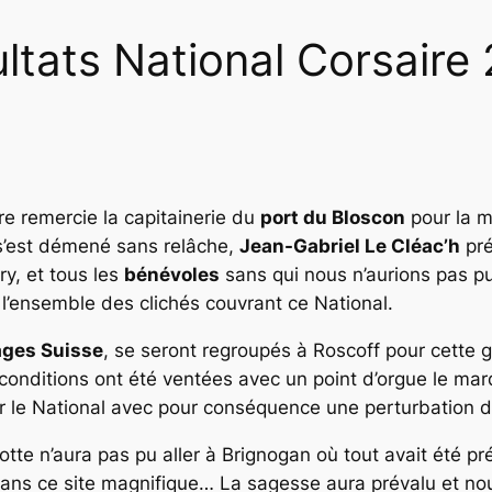
ltats National Corsaire
ire remercie la capitainerie du
port du Bloscon
pour la m
s’est démené sans relâche,
Jean-Gabriel Le Cléac’h
pré
ry, et tous les
bénévoles
sans qui nous n’aurions pas pu
 l’ensemble des clichés couvrant ce National.
ages Suisse
, se seront regroupés à Roscoff pour cette 
conditions ont été ventées avec un point d’orgue le mard
sur le National avec pour conséquence une perturbation 
lotte n’aura pas pu aller à Brignogan où tout avait été p
s ce site magnifique… La sagesse aura prévalu et nous