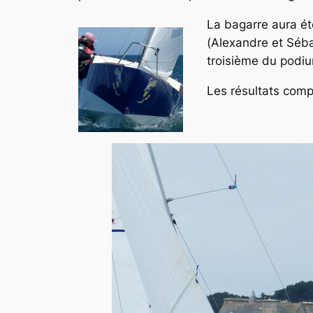
La bagarre aura ét
(
Alexandre
et
Séba
troisième du podi
Les résultats comp