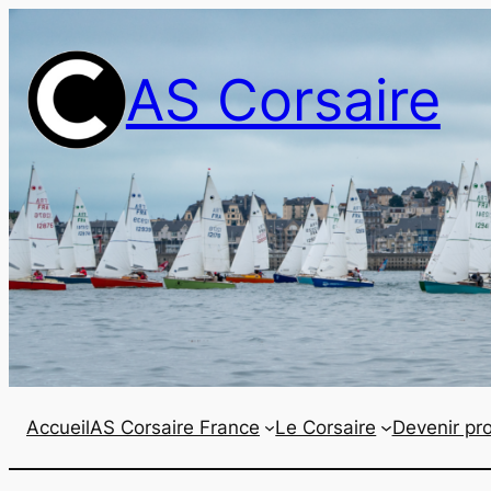
Aller
au
AS Corsaire
contenu
Accueil
AS Corsaire France
Le Corsaire
Devenir pro