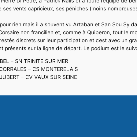
Pierre Di Pede
, à
Patrick Nalis
et à toute l’équipe de b
de ses vents capricieux, ses péniches (moins nombreuses 
our rien mais il a souvent vu
Artaban
et
San Sou Sy
dan
e Corsaire non francilien et, comme à Quiberon, tout le m
restés discrets sur leur participation et c’est avec un gr
t présents sur la ligne de départ. Le podium est le suiv
ABEL – SN TRINITE SUR MER
 CORRALES – CS MONTERELAIS
 JUBERT – CV VAUX SUR SEINE