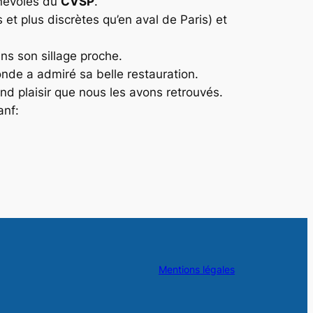
énévoles du
CVSP
.
et plus discrètes qu’en aval de Paris) et
s son sillage proche.
onde a admiré sa belle restauration.
and plaisir que nous les avons retrouvés.
anf:
Mentions légales