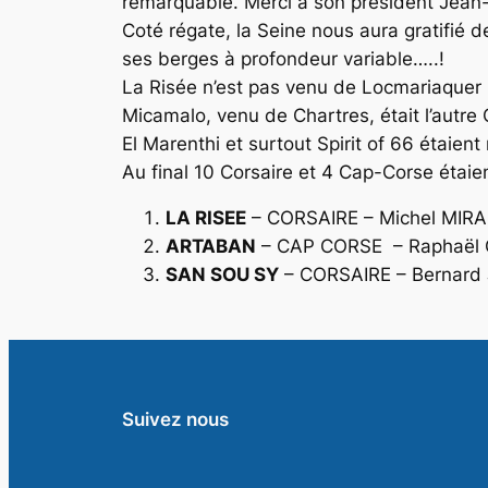
remarquable. Merci à son président
Jean-
Coté régate, la Seine nous aura gratifié 
ses berges à profondeur variable…..!
La Risée
n’est pas venu de Locmariaquer p
Micamalo
, venu de Chartres, était l’autr
El Marenthi
et surtout
Spirit of 66
étaient 
Au final 10 Corsaire et 4 Cap-Corse étaien
LA RISEE
– CORSAIRE – Michel MIR
ARTABAN
– CAP CORSE – Raphaël
SAN SOU SY
– CORSAIRE – Bernard
Suivez nous