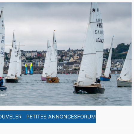
https://www.facebook.com/ASCorsaireFrance/
https://www.instagram.com/ascorsaire_france/
OUVELER
PETITES ANNONCES
FORUM