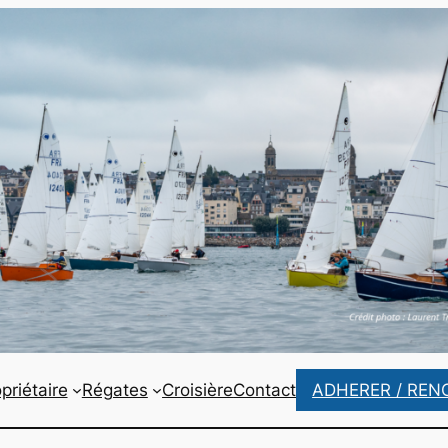
priétaire
Régates
Croisière
Contact
ADHERER / REN