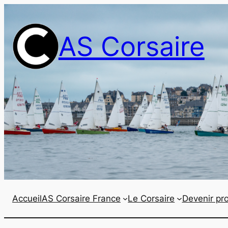
Aller
au
AS Corsaire
contenu
Accueil
AS Corsaire France
Le Corsaire
Devenir pro