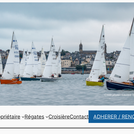
priétaire
Régates
Croisière
Contact
ADHERER / REN