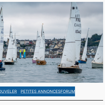
https://www.facebook.com/ASCorsaireFrance/
https://www.instagram.com/ascorsaire_france/
OUVELER
PETITES ANNONCES
FORUM