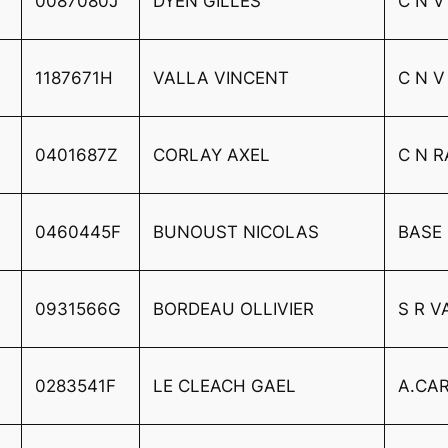
0087080J
DYEN GILLES
C N V
1187671H
VALLA VINCENT
C N V
0401687Z
CORLAY AXEL
C N 
0460445F
BUNOUST NICOLAS
BASE 
0931566G
BORDEAU OLLIVIER
S R 
0283541F
LE CLEACH GAEL
A.CA