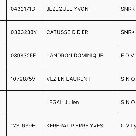
0432171D
JEZEQUEL YVON
SNR
0333238Y
CATUSSE DIDIER
SNR
0898325F
LANDRON DOMINIQUE
E D V
1079875V
VEZIEN LAURENT
S N O
LEGAL Julien
S N O
1231639H
KERBRAT PIERRE YVES
C V L