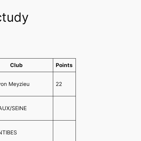
ctudy
Club
Points
yon Meyzieu
22
AUX/SEINE
NTIBES