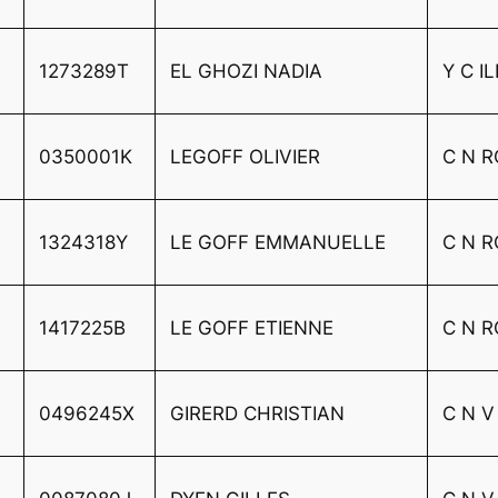
1273289T
EL GHOZI NADIA
Y C I
0350001K
LEGOFF OLIVIER
C N 
1324318Y
LE GOFF EMMANUELLE
C N 
1417225B
LE GOFF ETIENNE
C N 
0496245X
GIRERD CHRISTIAN
C N V