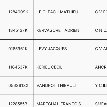
1284009K
LE CLEACH MATHIEU
C V E
1345137K
KERVAGORET ADRIEN
C N 
0185961K
LEVY JACQUES
C V 
1164537K
KERIEL CECIL
ANCR
0563613X
VANDROT THIBAULT
Y C I
1228585B
MARECHAL FRANÇOIS
SMEA