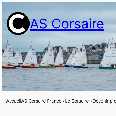
Aller
au
AS Corsaire
contenu
Accueil
AS Corsaire France
Le Corsaire
Devenir pro