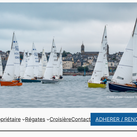
priétaire
Régates
Croisière
Contact
ADHERER / REN