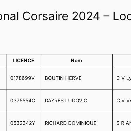
onal Corsaire 2024 – Lo
LICENCE
Nom
0178699V
BOUTIN HERVE
C V L
0375554C
DAYRES LUDOVIC
C V V
0532342Y
RICHARD DOMINIQUE
S R A