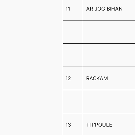
11
AR JOG BIHAN
12
RACKAM
13
TIT’POULE