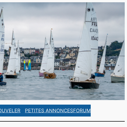
https://www.facebook.com/ASCorsaireFrance/
https://www.instagram.com/ascorsaire_france/
OUVELER
PETITES ANNONCES
FORUM