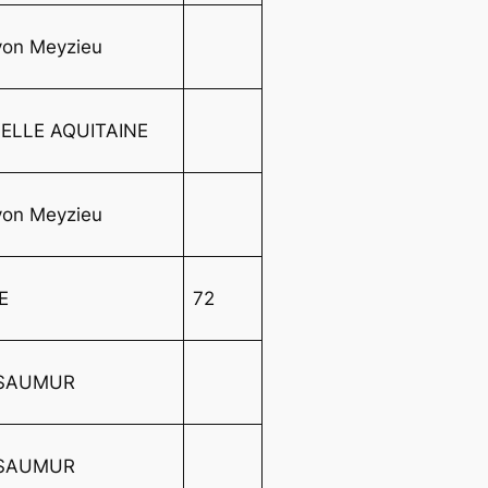
yon Meyzieu
LLE AQUITAINE
yon Meyzieu
E
72
. SAUMUR
. SAUMUR