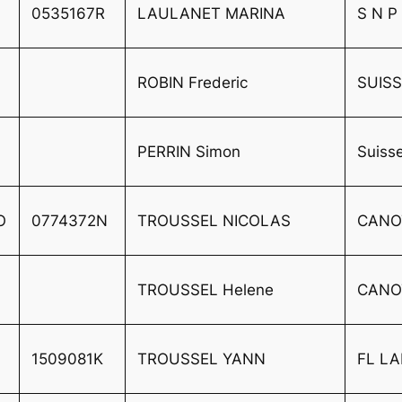
0535167R
LAULANET MARINA
S N P
ROBIN Frederic
SUIS
PERRIN Simon
Suiss
AO
0774372N
TROUSSEL NICOLAS
CANOT
TROUSSEL Helene
CANOT
1509081K
TROUSSEL YANN
FL LA