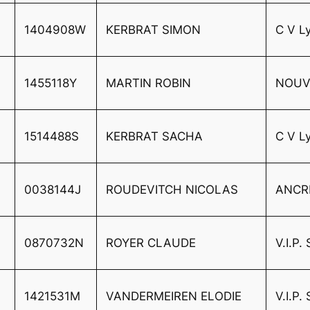
1404908W
KERBRAT SIMON
C V L
1455118Y
MARTIN ROBIN
NOUVE
1514488S
KERBRAT SACHA
C V L
0038144J
ROUDEVITCH NICOLAS
ANCR
0870732N
ROYER CLAUDE
V.I.P
1421531M
VANDERMEIREN ELODIE
V.I.P