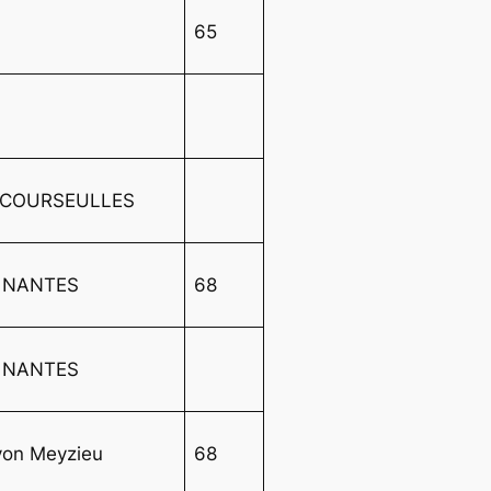
K
65
K
 COURSEULLES
 NANTES
68
 NANTES
yon Meyzieu
68