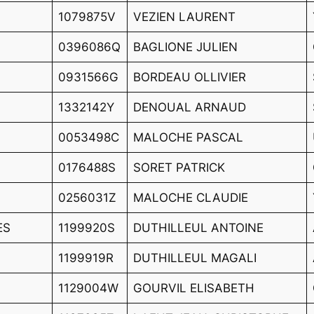
1079875V
VEZIEN LAURENT
0396086Q
BAGLIONE JULIEN
0931566G
BORDEAU OLLIVIER
1332142Y
DENOUAL ARNAUD
0053498C
MALOCHE PASCAL
0176488S
SORET PATRICK
0256031Z
MALOCHE CLAUDIE
ES
1199920S
DUTHILLEUL ANTOINE
1199919R
DUTHILLEUL MAGALI
1129004W
GOURVIL ELISABETH