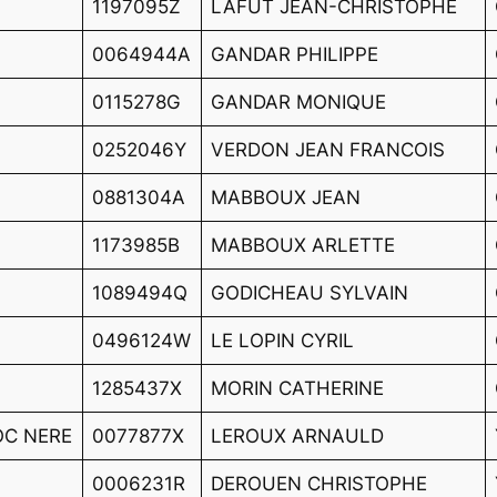
1197095Z
LAFUT JEAN-CHRISTOPHE
0064944A
GANDAR PHILIPPE
0115278G
GANDAR MONIQUE
0252046Y
VERDON JEAN FRANCOIS
0881304A
MABBOUX JEAN
1173985B
MABBOUX ARLETTE
1089494Q
GODICHEAU SYLVAIN
0496124W
LE LOPIN CYRIL
1285437X
MORIN CATHERINE
ROC NERE
0077877X
LEROUX ARNAULD
0006231R
DEROUEN CHRISTOPHE