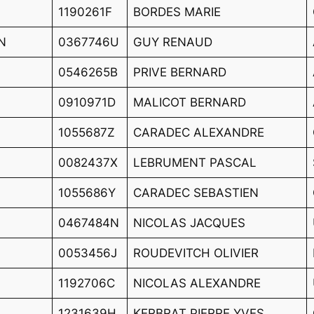
1190261F
BORDES MARIE
N
0367746U
GUY RENAUD
0546265B
PRIVE BERNARD
0910971D
MALICOT BERNARD
1055687Z
CARADEC ALEXANDRE
0082437X
LEBRUMENT PASCAL
1055686Y
CARADEC SEBASTIEN
0467484N
NICOLAS JACQUES
0053456J
ROUDEVITCH OLIVIER
1192706C
NICOLAS ALEXANDRE
1231639H
KERBRAT PIERRE YVES