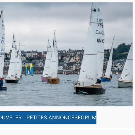
https://www.facebook.com/ASCorsaireFrance/
https://www.instagram.com/ascorsaire_france/
OUVELER
PETITES ANNONCES
FORUM