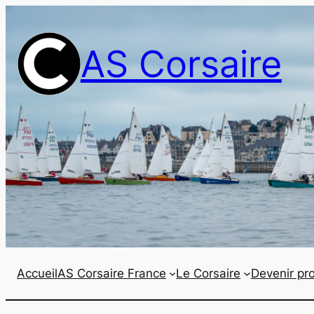
Aller
au
AS Corsaire
contenu
Accueil
AS Corsaire France
Le Corsaire
Devenir pro