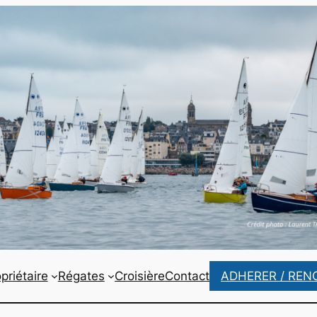
priétaire
Régates
Croisière
Contact
ADHERER / REN