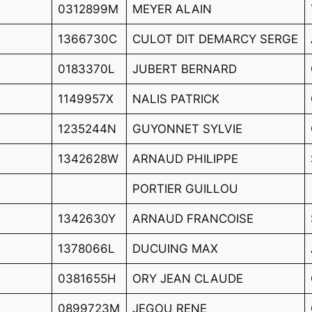
0312899M
MEYER ALAIN
1366730C
CULOT DIT DEMARCY SERGE
0183370L
JUBERT BERNARD
1149957X
NALIS PATRICK
1235244N
GUYONNET SYLVIE
1342628W
ARNAUD PHILIPPE
PORTIER GUILLOU
1342630Y
ARNAUD FRANCOISE
1378066L
DUCUING MAX
0381655H
ORY JEAN CLAUDE
0899723M
JEGOU RENE