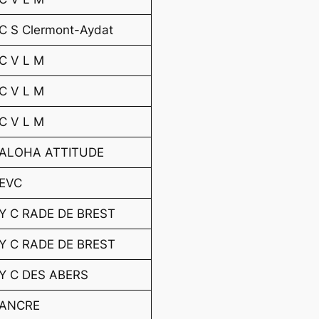
C S Clermont-Aydat
C V L M
C V L M
C V L M
ALOHA ATTITUDE
EVC
Y C RADE DE BREST
Y C RADE DE BREST
Y C DES ABERS
ANCRE