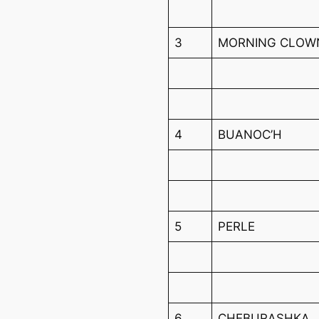
3
MORNING CLOW
4
BUANOC’H
5
PERLE
6
CHEBURASHKA