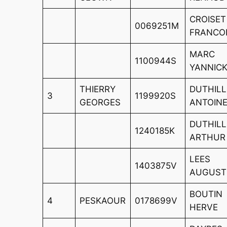
CROISET
0069251M
FRANCO
MARC
1100944S
YANNIC
THIERRY
DUTHIL
3
1199920S
GEORGES
ANTOIN
DUTHIL
1240185K
ARTHUR
LEES
1403875V
AUGUST
BOUTIN
4
PESKAOUR
0178699V
HERVE