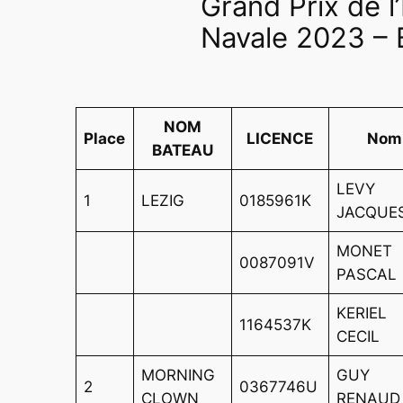
Grand Prix de l
Navale 2023 – 
NOM
Place
LICENCE
Nom
BATEAU
LEVY
1
LEZIG
0185961K
JACQUE
MONET
0087091V
PASCAL
KERIEL
1164537K
CECIL
MORNING
GUY
2
0367746U
CLOWN
RENAUD