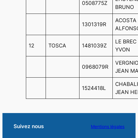
0508775Z
BRUNO
ACOSTA
1301319R
ALFONS
LE BREC
12
TOSCA
1481039Z
YVON
VERGNI
0968079R
JEAN MA
CHABAL
1524418L
JEAN HE
Suivez nous
Mentions légales