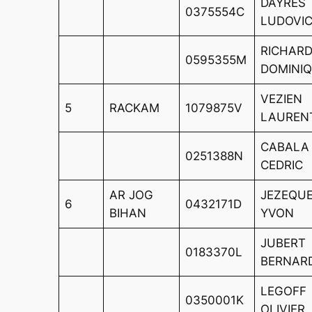
DAYRES
0375554C
LUDOVI
RICHAR
0595355M
DOMINI
VEZIEN
5
RACKAM
1079875V
LAUREN
CABALA
0251388N
CEDRIC
AR JOG
JEZEQU
6
0432171D
BIHAN
YVON
JUBERT
0183370L
BERNAR
LEGOFF
0350001K
OLIVIER