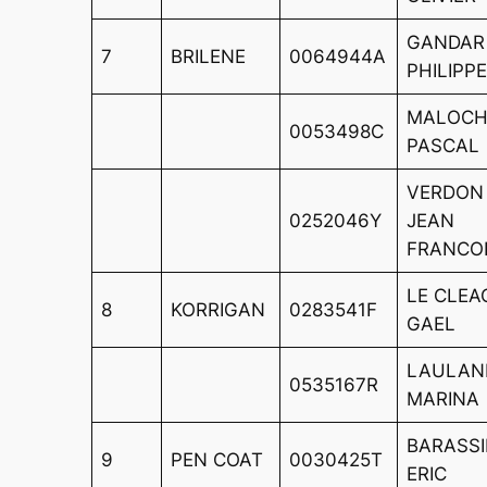
GANDAR
7
BRILENE
0064944A
PHILIPP
MALOCH
0053498C
PASCAL
VERDON
0252046Y
JEAN
FRANCO
LE CLEA
8
KORRIGAN
0283541F
GAEL
LAULAN
0535167R
MARINA
BARASS
9
PEN COAT
0030425T
ERIC