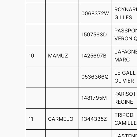
ROYNAR
0068372W
GILLES
PASSPO
1507563D
VERONI
LAFAGN
10
MAMUZ
1425697B
MARC
LE GALL
0536366Q
OLIVIER
PARISOT
1481795M
REGINE
TRIPODI
11
CARMELO
1344335Z
CAMILLE
LASTEN