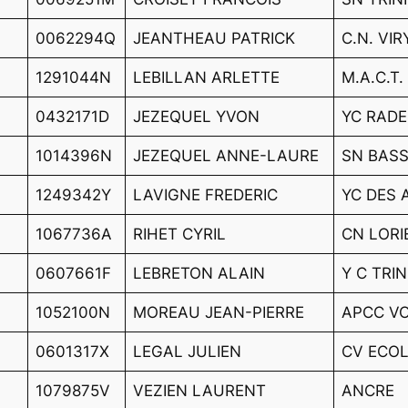
0062294Q
JEANTHEAU PATRICK
C.N. VI
1291044N
LEBILLAN ARLETTE
M.A.C.T.
0432171D
JEZEQUEL YVON
YC RADE
1014396N
JEZEQUEL ANNE-LAURE
SN BAS
1249342Y
LAVIGNE FREDERIC
YC DES 
1067736A
RIHET CYRIL
CN LORI
0607661F
LEBRETON ALAIN
Y C TRIN
1052100N
MOREAU JEAN-PIERRE
APCC VO
0601317X
LEGAL JULIEN
CV ECO
1079875V
VEZIEN LAURENT
ANCRE