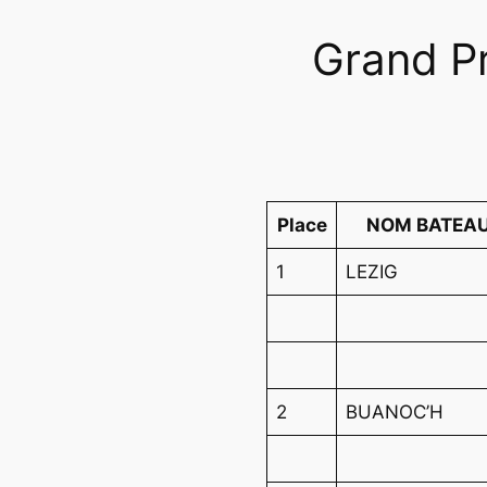
Grand Pr
Place
NOM BATEA
1
LEZIG
2
BUANOC’H