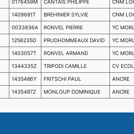
0176459M
CANTAIS PHILIPPE
CNM LO
1409681T
BREHINIER SYLVIE
CNM LO
0033936A
RONVEL PIERRE
YC MOR
1256235D
PRUDHOMMEAUX DAVID
YC MOR
1403057T
RONVEL ARMAND
YC MOR
1344335Z
TRIPODI CAMILLE
CV ECO
1435486Y
FRITSCHI PAUL
ANCRE
1435487Z
MONLOUP DOMINIQUE
ANCRE