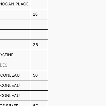
GNOGAN PLAGE
28
36
/SEINE
IBES
E CONLEAU
56
E CONLEAU
E CONLEAU
ITE S/MER
67