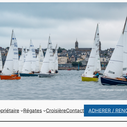
priétaire
Régates
Croisière
Contact
ADHERER / REN