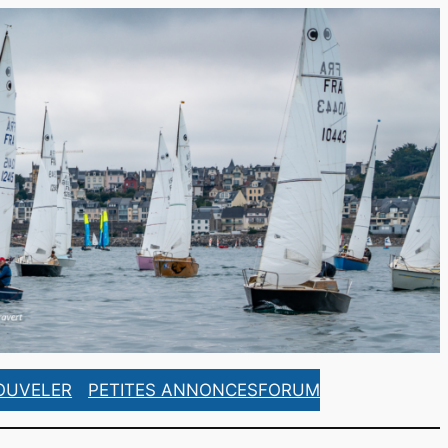
https://www.facebook.com/ASCorsaireFrance/
https://www.instagram.com/ascorsaire_france/
OUVELER
PETITES ANNONCES
FORUM