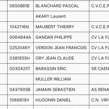
0650881B
BLANCHARD PASCAL
C.V.C.E.
AKARY Laurent
1042116N
MAUBERT THIERRY
C.V.C.E.
0064944A
GANDAR PHILIPPE
CV LA F
0252046Y
VERDON JEAN FRANCOIS
CV LA F
0381655H
ORY JEAN CLAUDE
CV LA F
0030425T
BARASSIN ERIC
SR CAE
MULLER WILLIAM
0437905B
JAMAIN SEBASTIEN
AS REN
1066819V
HUGONIN DANIEL
C.N. VI