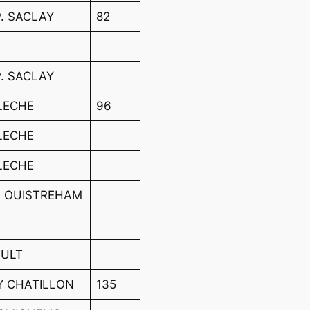
P. SACLAY
82
P. SACLAY
LECHE
96
LECHE
LECHE
N OUISTREHAM
AULT
RY CHATILLON
135