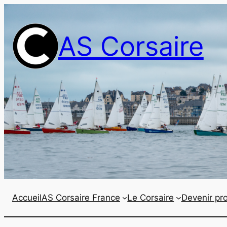
Aller
au
AS Corsaire
contenu
Accueil
AS Corsaire France
Le Corsaire
Devenir pro