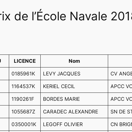
ix de l’École Navale 201
U
LICENCE
Nom
0185961K
LEVY JACQUES
CV ANG
1164537K
KERIEL CECIL
APCC VO
1190261F
BORDES MARIE
APCC VO
1055687Z
CARADEC ALEXANDRE
SN DE S
0350001K
LEGOFF OLIVIER
CN BRI