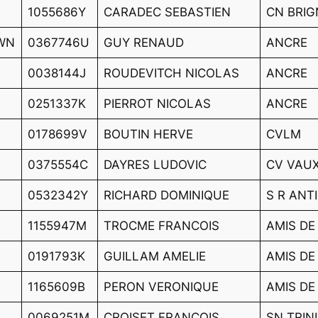
1055686Y
CARADEC SEBASTIEN
CN BRI
WN
0367746U
GUY RENAUD
ANCRE
0038144J
ROUDEVITCH NICOLAS
ANCRE
0251337K
PIERROT NICOLAS
ANCRE
0178699V
BOUTIN HERVE
CVLM
0375554C
DAYRES LUDOVIC
CV VAUX
0532342Y
RICHARD DOMINIQUE
S R ANT
1155947M
TROCME FRANCOIS
AMIS D
0191793K
GUILLAM AMELIE
AMIS D
1165609B
PERON VERONIQUE
AMIS D
0069251M
CROISET FRANCOIS
SN TRIN