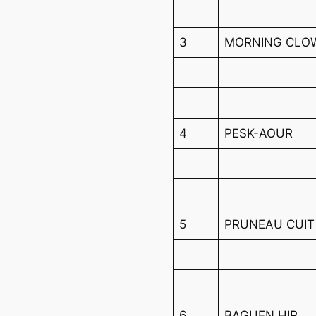
3
MORNING CLO
4
PESK-AOUR
5
PRUNEAU CUIT
6
BAGUEN HIR