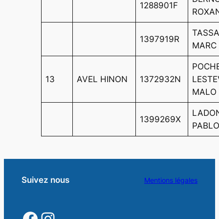
1288901F
ROXA
TASS
1397919R
MARC
POCH
13
AVEL HINON
1372932N
LESTE
MALO
LADO
1399269X
PABL
Suivez nous
Mentions légales
https://www.facebook.
https://www.instagra