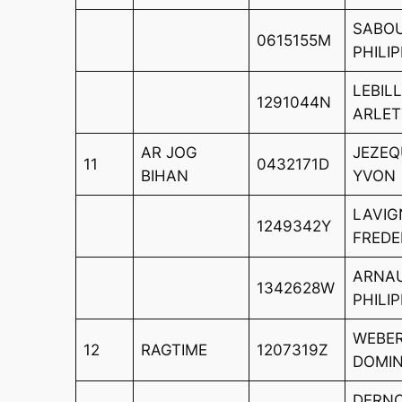
SABO
0615155M
PHILI
LEBIL
1291044N
ARLET
AR JOG
JEZEQ
11
0432171D
BIHAN
YVON
LAVIG
1249342Y
FREDE
ARNA
1342628W
PHILI
WEBE
12
RAGTIME
1207319Z
DOMIN
DERN