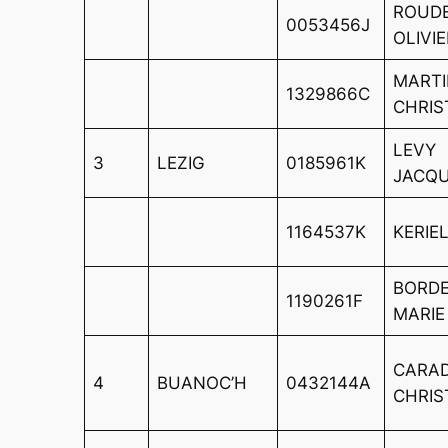
ROUD
0053456J
OLIVI
MART
1329866C
CHRIS
LEVY
3
LEZIG
0185961K
JACQ
1164537K
KERIEL
BORD
1190261F
MARIE
CARA
4
BUANOC’H
0432144A
CHRIS