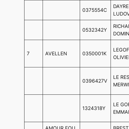
DAYRE
0375554C
LUDOV
RICHA
0532342Y
DOMIN
LEGO
7
AVELLEN
0350001K
OLIVI
LE RE
0396427V
MERW
LE GO
1324318Y
EMMA
AMOUR FOU
BREST