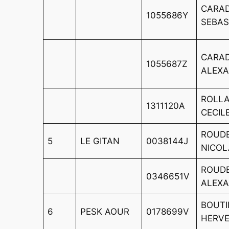
CARA
1055686Y
SEBAS
CARA
1055687Z
ALEX
ROLL
1311120A
CECIL
ROUD
5
LE GITAN
0038144J
NICOL
ROUD
0346651V
ALEX
BOUTI
6
PESK AOUR
0178699V
HERV