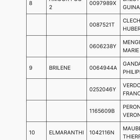
8
0097989X
2
GUINA
CLECH
0087521T
HUBE
MENGI
0606238Y
MARIE
GAND
9
BRILENE
0064944A
PHILI
VERDO
0252046Y
FRANC
PERO
1165609B
VERO
MAUB
10
ELMARANTHI
1042116N
THIER