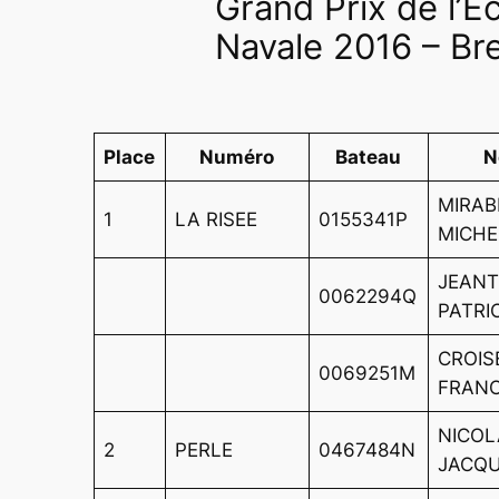
Grand Prix de l’É
Navale 2016 – Br
Place
Numéro
Bateau
N
MIRAB
1
LA RISEE
0155341P
MICHE
JEAN
0062294Q
PATRI
CROIS
0069251M
FRANC
NICOL
2
PERLE
0467484N
JACQ