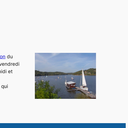
zon
du
 vendredi
idi et
qui