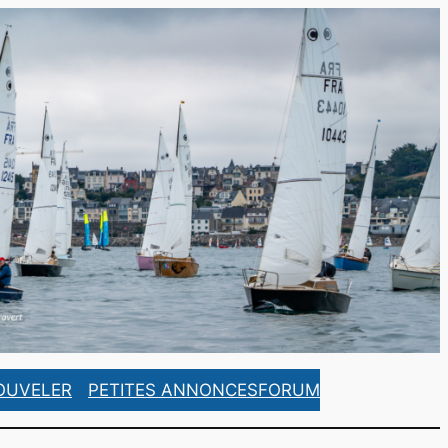
https://www.facebook.com/ASCorsaireFrance/
https://www.instagram.com/ascorsaire_france/
OUVELER
PETITES ANNONCES
FORUM