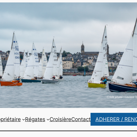
priétaire
Régates
Croisière
Contact
ADHERER / REN