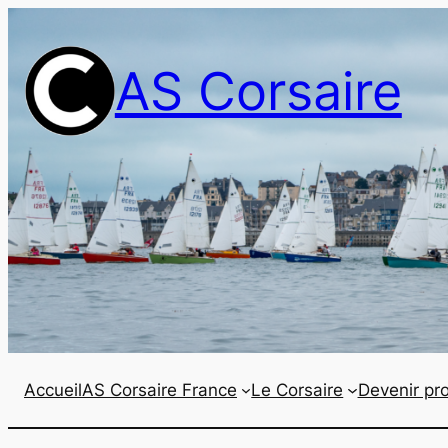
Aller
au
AS Corsaire
contenu
Accueil
AS Corsaire France
Le Corsaire
Devenir pro