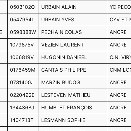
0503102Q
URBAIN ALAIN
YC PEC
0547954L
URBAIN YVES
CYV ST
E
0598388W
PECHA NICOLAS
ANCRE
1079875V
VEZIEN LAURENT
ANCRE
1066819V
HUGONIN DANIEEL
C.N. VI
0176459M
CANTAIS PHILIPPE
CNM LO
0781400J
MARZIN BUDOG
ANCRE
0220492E
LESTEVEN MATHIEU
ANCRE
1344368J
HUMBLET FRANÇOIS
ANCRE
1404713T
LESMANN SOPHIE
ANCRE