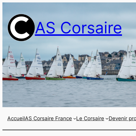
Aller
au
AS Corsaire
contenu
Accueil
AS Corsaire France
Le Corsaire
Devenir pro