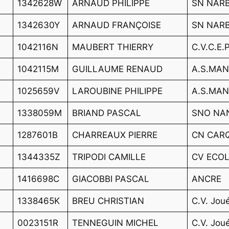
1342628W
ARNAUD PHILIPPE
SN NAR
1342630Y
ARNAUD FRANÇOISE
SN NAR
1042116N
MAUBERT THIERRY
C.V.C.E.
1042115M
GUILLAUME RENAUD
A.S.MAN
1025659V
LAROUBINE PHILIPPE
A.S.MAN
1338059M
BRIAND PASCAL
SNO NA
1287601B
CHARREAUX PIERRE
CN CAR
1344335Z
TRIPODI CAMILLE
CV ECO
1416698C
GIACOBBI PASCAL
ANCRE
1338465K
BREU CHRISTIAN
C.V. Jou
0023151R
TENNEGUIN MICHEL
C.V. Jou