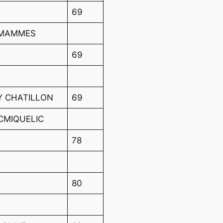
Q
69
 MAMMES
69
RY CHATILLON
69
CMIQUELIC
78
80