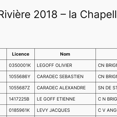
ivière 2018 – la Chapell
Licence
Nom
0350001K
LEGOFF OLIVIER
CN BRI
1055686Y
CARADEC SEBASTIEN
CN BRI
1055687Z
CARADEC ALEXANDRE
SN DE S
1417225B
LE GOFF ETIENNE
C N BR
0185961K
LEVY JACQUES
C V AN