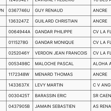
WN
0367746U
GUY RENAUD
ANCRE
1363247Z
GUILARD CHRISTIAN
ANCRE
0064944A
GANDAR PHILIPPE
CV LA F
0115278G
GANDAR MONIQUE
CV LA F
0252046Y
VERDON JEAN FRANCOIS
CV LA F
0053498C
MALOCHE PASCAL
ALOHA 
1172348W
MENARD THOMAS
ANCRE
1433637X
LEVY MARTIN
C V AN
0030425T
BARASSIN ERIC
SR CAE
0437905B
JAMAIN SEBASTIEN
AS REN