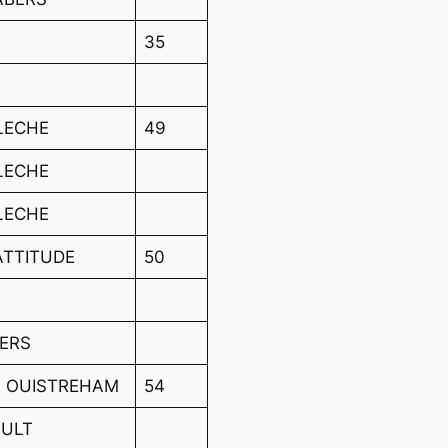
35
LECHE
49
LECHE
LECHE
ATTITUDE
50
GERS
N OUISTREHAM
54
AULT