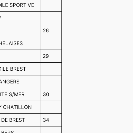
ILE SPORTIVE
P
26
HELAISES
29
ILE BREST
 ANGERS
NITE S/MER
30
RY CHATILLON
 DE BREST
34
ABERS