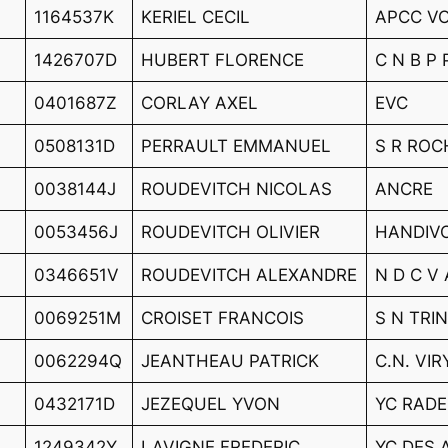
1164537K
KERIEL CECIL
APCC VO
1426707D
HUBERT FLORENCE
C N B P 
0401687Z
CORLAY AXEL
EVC
0508131D
PERRAULT EMMANUEL
S R ROC
0038144J
ROUDEVITCH NICOLAS
ANCRE
0053456J
ROUDEVITCH OLIVIER
HANDIVO
0346651V
ROUDEVITCH ALEXANDRE
N D C V
0069251M
CROISET FRANCOIS
S N TRI
0062294Q
JEANTHEAU PATRICK
C.N. VI
0432171D
JEZEQUEL YVON
YC RADE
1249342Y
LAVIGNE FREDERIC
YC DES 