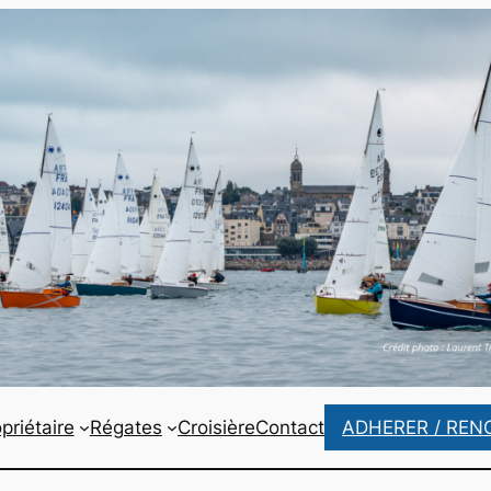
priétaire
Régates
Croisière
Contact
ADHERER / REN