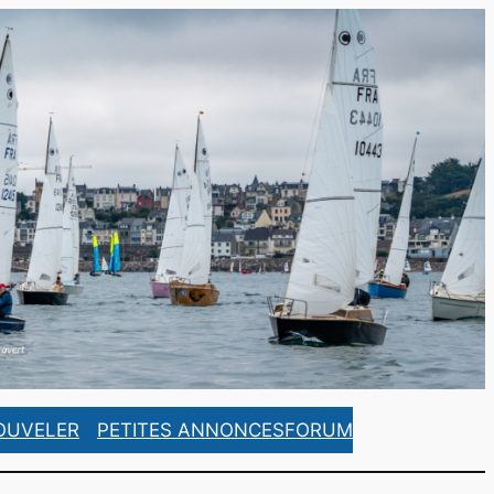
https://www.facebook.com/ASCorsaireFrance/
https://www.instagram.com/ascorsaire_france/
OUVELER
PETITES ANNONCES
FORUM