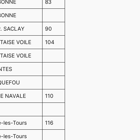
BONNE
83
BONNE
P. SACLAY
90
TAISE VOILE
104
TAISE VOILE
NTES
QUEFOU
LE NAVALE
110
é-les-Tours
116
é-les-Tours