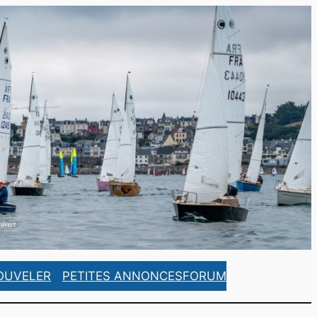
https://www.facebook.com/ASCorsaireFrance/
https://www.instagram.com/ascorsaire_france/
OUVELER
PETITES ANNONCES
FORUM