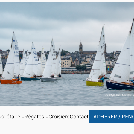
priétaire
Régates
Croisière
Contact
ADHERER / REN