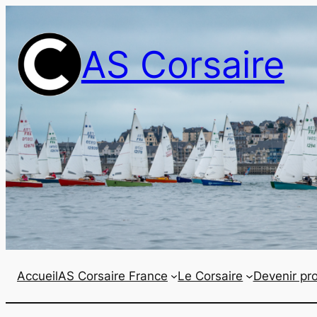
Aller
au
AS Corsaire
contenu
Accueil
AS Corsaire France
Le Corsaire
Devenir pro