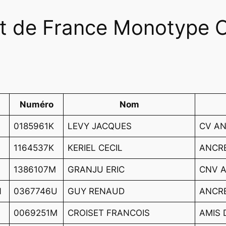
 de France Monotype C
Numéro
Nom
0185961K
LEVY JACQUES
CV A
1164537K
KERIEL CECIL
ANCR
1386107M
GRANJU ERIC
CNV A
N
0367746U
GUY RENAUD
ANCR
0069251M
CROISET FRANCOIS
AMIS 