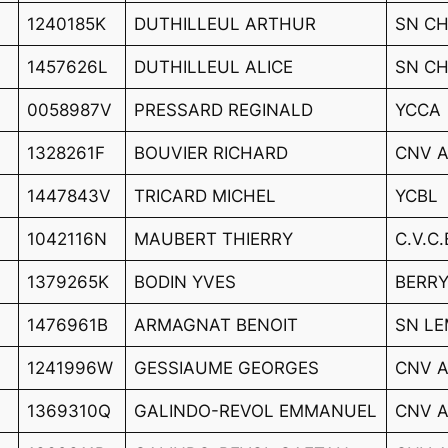
1240185K
DUTHILLEUL ARTHUR
SN C
1457626L
DUTHILLEUL ALICE
SN C
0058987V
PRESSARD REGINALD
YCCA
1328261F
BOUVIER RICHARD
CNV A
1447843V
TRICARD MICHEL
YCBL
1042116N
MAUBERT THIERRY
C.V.C
1379265K
BODIN YVES
BERRY
1476961B
ARMAGNAT BENOIT
SN L
1241996W
GESSIAUME GEORGES
CNV A
1369310Q
GALINDO-REVOL EMMANUEL
CNV A