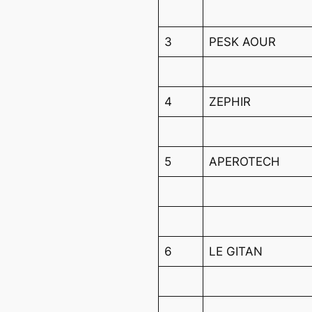
3
PESK AOUR
4
ZEPHIR
5
APEROTECH
6
LE GITAN