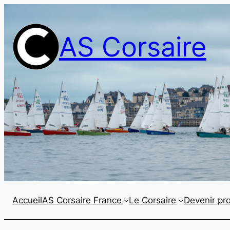
Aller
au
AS Corsaire
contenu
Accueil
AS Corsaire France
Le Corsaire
Devenir pro