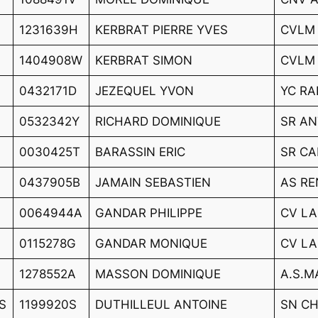
1231639H
KERBRAT PIERRE YVES
CVLM
1404908W
KERBRAT SIMON
CVLM
0432171D
JEZEQUEL YVON
YC RA
0532342Y
RICHARD DOMINIQUE
SR AN
0030425T
BARASSIN ERIC
SR C
0437905B
JAMAIN SEBASTIEN
AS R
0064944A
GANDAR PHILIPPE
CV LA
0115278G
GANDAR MONIQUE
CV LA
1278552A
MASSON DOMINIQUE
A.S.M
S
1199920S
DUTHILLEUL ANTOINE
SN C