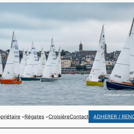
priétaire
Régates
Croisière
Contact
ADHERER / REN