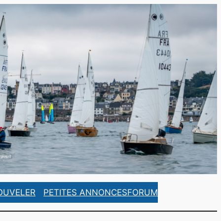
https://www.facebook.com/ASCorsaireFrance/
https://www.instagram.com/ascorsaire_france/
OUVELER
PETITES ANNONCES
FORUM