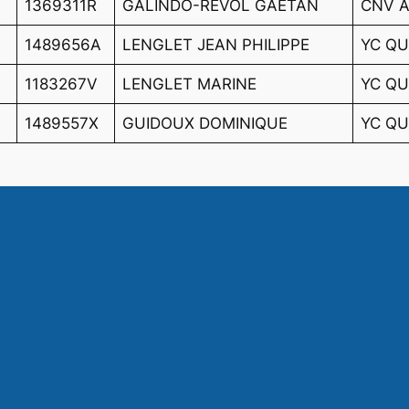
1369311R
GALINDO-REVOL GAETAN
CNV A
1489656A
LENGLET JEAN PHILIPPE
YC QU
1183267V
LENGLET MARINE
YC QU
1489557X
GUIDOUX DOMINIQUE
YC QU
ook.com/ASCorsaireFrance
agram.com/ascorsaire_fran