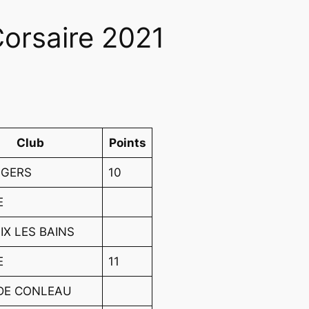
orsaire 2021
Club
Points
NGERS
10
E
IX LES BAINS
E
11
DE CONLEAU