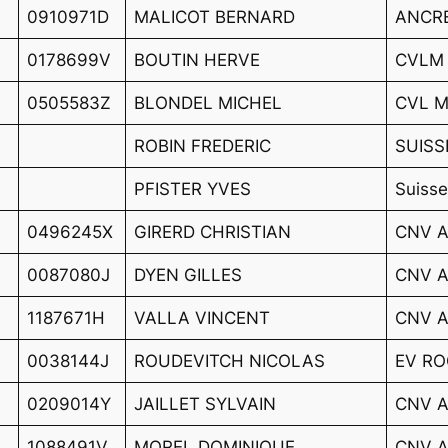
0910971D
MALICOT BERNARD
ANCR
0178699V
BOUTIN HERVE
CVLM
0505583Z
BLONDEL MICHEL
CVL 
ROBIN FREDERIC
SUISS
PFISTER YVES
Suiss
0496245X
GIRERD CHRISTIAN
CNV A
0087080J
DYEN GILLES
CNV A
1187671H
VALLA VINCENT
CNV A
0038144J
ROUDEVITCH NICOLAS
EV RO
0209014Y
JAILLET SYLVAIN
CNV A
1088491V
MOREL DOMINIQUE
CNV A