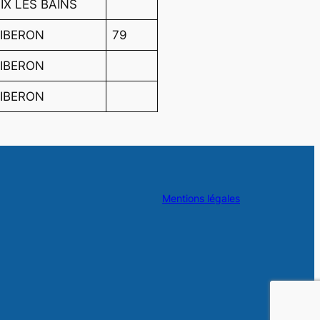
IX LES BAINS
IBERON
79
IBERON
IBERON
Mentions légales
/
ce/