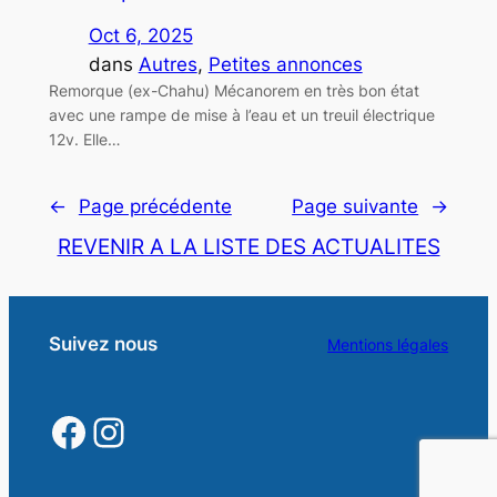
Oct 6, 2025
dans
Autres
, 
Petites annonces
Remorque (ex-Chahu) Mécanorem en très bon état
avec une rampe de mise à l’eau et un treuil électrique
12v. Elle…
←
Page précédente
Page suivante
→
REVENIR A LA LISTE DES ACTUALITES
Suivez nous
Mentions légales
https://www.facebook.
https://www.instagra