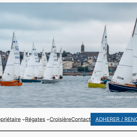
priétaire
Régates
Croisière
Contact
ADHERER / REN