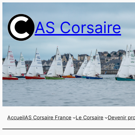
Aller
au
AS Corsaire
contenu
Accueil
AS Corsaire France
Le Corsaire
Devenir pro