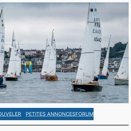
https://www.facebook.com/ASCorsaireFrance/
https://www.instagram.com/ascorsaire_france/
OUVELER
PETITES ANNONCES
FORUM