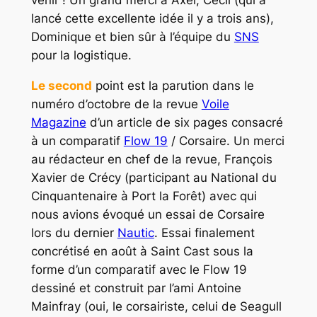
venir ! Un grand merci à Axel, Cécil (qui a
lancé cette excellente idée il y a trois ans),
Dominique et bien sûr à l’équipe du
SNS
pour la logistique.
Le second
point est la parution dans le
numéro d’octobre de la revue
Voile
Magazine
d’un article de six pages consacré
à un comparatif
Flow 19
/ Corsaire. Un merci
au rédacteur en chef de la revue,
François
Xavier de Crécy
(participant au National du
Cinquantenaire à Port la Forêt) avec qui
nous avions évoqué un essai de Corsaire
lors du dernier
Nautic
. Essai finalement
concrétisé en août à
Saint Cast
sous la
forme d’un comparatif avec le Flow 19
dessiné et construit par l’ami
Antoine
Mainfray
(oui, le corsairiste, celui de
Seagull