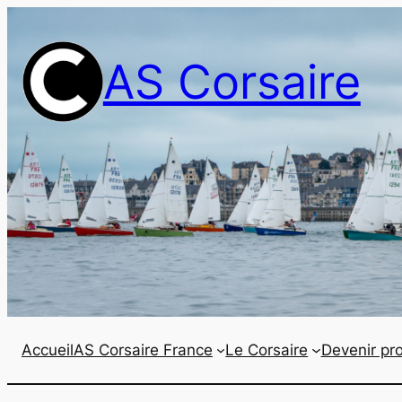
Aller
au
AS Corsaire
contenu
Accueil
AS Corsaire France
Le Corsaire
Devenir pro