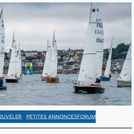
https://www.facebook.com/ASCorsaireFrance/
https://www.instagram.com/ascorsaire_france/
OUVELER
PETITES ANNONCES
FORUM