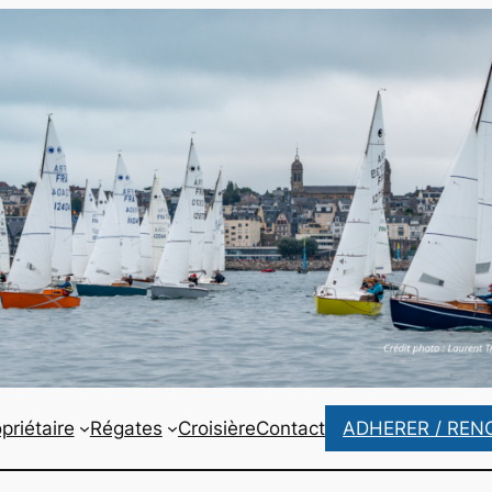
priétaire
Régates
Croisière
Contact
ADHERER / REN